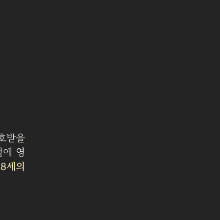
보호받을
섬에 영
18세의