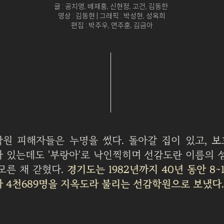
글 : 공지영, 배재흥, 신현정, 고건, 김동한
영상 : 김동현 | 그래픽 : 박성현, 성옥희
​편집 : 박주우, 연주훈, 김금아
원 피해자들은 누명을 썼다. 돌아갈 집이 있고, 
 있는데도 '부랑아'로 낙인찍히며 선감도란 이름의 
모른 채 갇혔다.
경기도는 1982년까지 40년 동안 8~
 4천689명을 지옥도라 불리는 선감학원으로 보냈다.