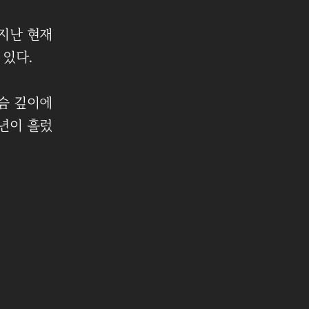
지난 현재
있다.
슴 깊이에
0년이 흘렀