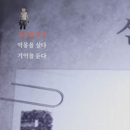
진실을 묻다
악몽을 살다
기억을 듣다