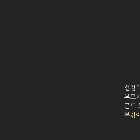
선감학
부모가
문도 
부랑아