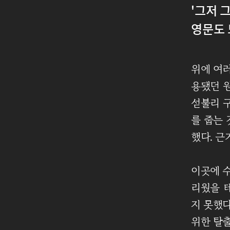
'그저 
영문도 
위에 여러
용됐던 원
섣불리 
를 줍는
했다. 근
이곳에 수
리웠을 
지 못했다
위한 탈출